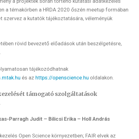
ény a projektek során történő kutatási adatkezelés
bben a témakörben a HRDA 2020 őszén meetup formában
 szervez a kutatók tájékoztatására, véleményük
tében rövid bevezető előadások után beszélgetésre,
.
olyamatosan tájékozódhatnak
s.mtak.hu
és az
https://openscience.hu
oldalakon.
kezelését támogató szolgáltatások
n
s-Parragh Judit – Bilicsi Erika – Holl András
kezelés Open Science környezetben; FAIR elvek az