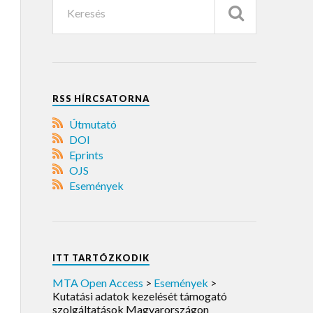
RSS HÍRCSATORNA
Útmutató
DOI
Eprints
OJS
Események
ITT TARTÓZKODIK
MTA Open Access
>
Események
>
Kutatási adatok kezelését támogató
szolgáltatások Magyarországon