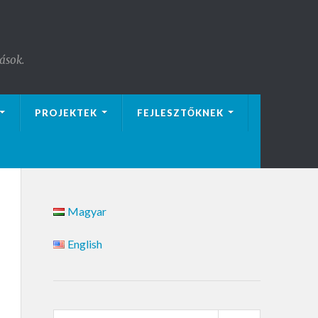
ások.
PROJEKTEK
FEJLESZTŐKNEK
Magyar
English