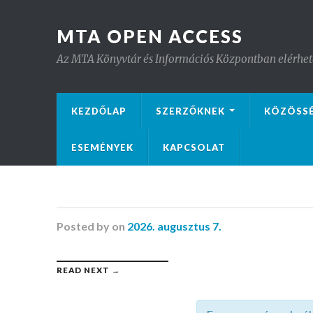
MTA OPEN ACCESS
Az MTA Könyvtár és Információs Központban elérhető 
KEZDŐLAP
SZERZŐKNEK
KÖZÖSS
ESEMÉNYEK
KAPCSOLAT
Posted
by
on
2026. augusztus 7.
READ NEXT →