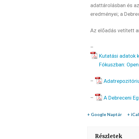
adattárolásban és az
eredményei; a Debre
Az előadás vetített a
–
Kutatási adatok
Fókuszban: Open
–
Adatrepozitór
–
A Debreceni E
+ Google Naptár
+ iCa
Részletek