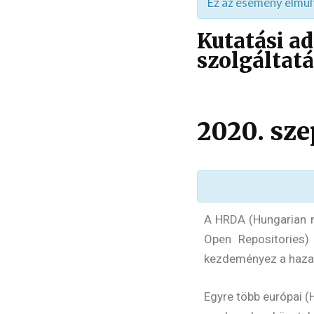
Ez az esemény elmúl
Kutatási a
szolgáltat
2020. sze
A HRDA (Hungarian n
Open Repositories)
kezdeményez a hazai 
Egyre több európai (H