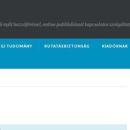
nyílt hozzáféréssel, online publikálással kapcsolatos szolgáltat
ÉGI TUDOMÁNY
KUTATÁSBIZTONSÁG
KIADÓKNAK