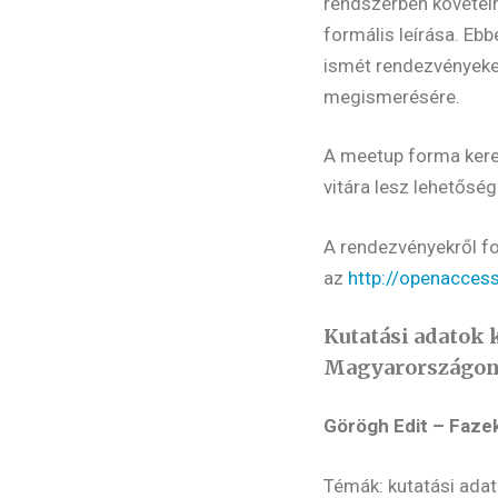
rendszerben követelm
formális leírása. E
ismét rendezvényeket
megismerésére.
A meetup forma kere
vitára lesz lehetőség
A rendezvényekről f
az
http://openacces
Kutatási adatok 
Magyarországo
Görögh Edit – Fazeka
Témák: kutatási adat