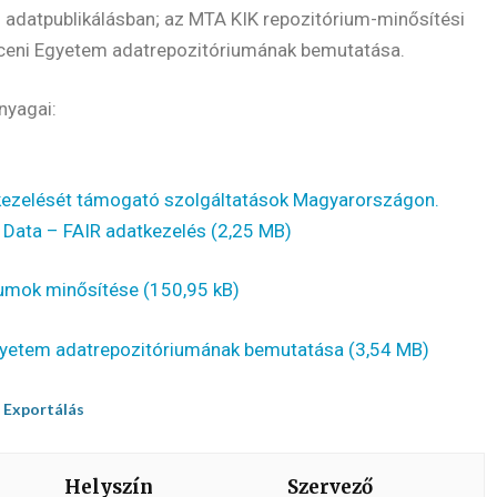
 adatpublikálásban; az MTA KIK repozitórium-minősítési
ceni Egyetem adatrepozitóriumának bemutatása.
nyagai:
 kezelését támogató szolgáltatások Magyarországon.
 Data – FAIR adatkezelés
iumok minősítése
gyetem adatrepozitóriumának bemutatása
l Exportálás
Helyszín
Szervező