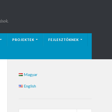
ások.
PROJEKTEK
FEJLESZTŐKNEK
Magyar
English