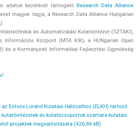
ási adatok kezelését támogató
Research Data Alliance
ezet magyar tagja, a Research Data Alliance Hungarian
).
mítástechnikai és Automatizálási Kutatóintézet (SZTAKI),
s Információs Központ (MTA KIK), a HUNgarian Open
) és a Kormányzati Informatikai Fejlesztési Ügynökség
u/
ás az Eötvös Loránd Kutatási Hálózathoz (ELKH) tartozó
 kutatóintézetek és kutatócsoportok számára kutatási
pilot-projektek megvalósítására