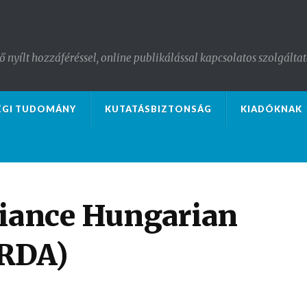
nyílt hozzáféréssel, online publikálással kapcsolatos szolgáltat
ÉGI TUDOMÁNY
KUTATÁSBIZTONSÁG
KIADÓKNAK
liance Hungarian
HRDA)