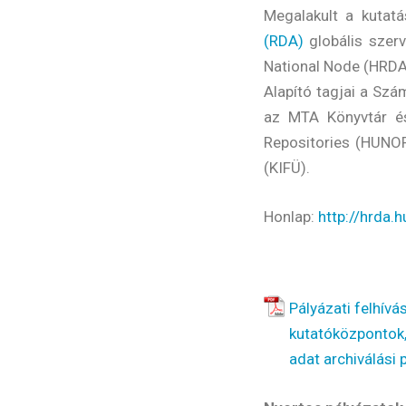
Megalakult a kutat
(RDA)
globális szerv
National Node (HRDA
Alapító tagjai a Szá
az MTA Könyvtár é
Repositories (HUNOR
(KIFÜ).
Honlap:
http://hrda.h
Pályázati felhív
kutatóközpontok,
adat archiválási 