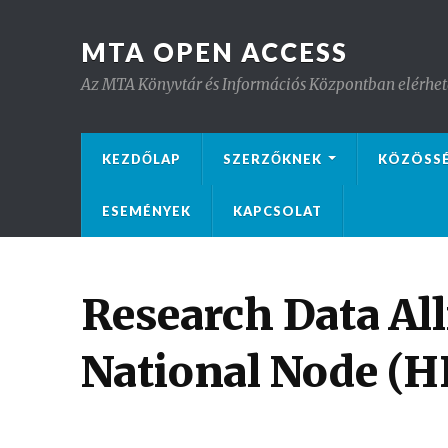
MTA OPEN ACCESS
Az MTA Könyvtár és Információs Központban elérhető 
KEZDŐLAP
SZERZŐKNEK
KÖZÖSS
ESEMÉNYEK
KAPCSOLAT
Research Data Al
National Node (