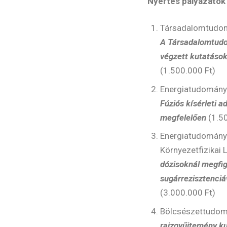
Nyertes pályázatok
Társadalomtudom
A Társadalomtudo
végzett kutatások
(1.500.000 Ft)
Energiatudományi
Fúziós kísérleti 
megfelelően
(1.50
Energiatudományi
Környezetfizikai 
dózisoknál megfigy
sugárrezisztenciá
(3.000.000 Ft)
Bölcsészettudomá
rajzgyűjtemény ku