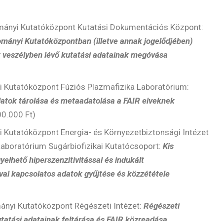
ányi Kutatóközpont Kutatási Dokumentációs Központ:
mányi Kutatóközpontban (illetve annak jogelődjében)
 veszélyben lévő kutatási adatainak megóvása
 Kutatóközpont Fúziós Plazmafizika Laboratórium:
adatok tárolása és metaadatolása a FAIR elveknek
0.000 Ft)
 Kutatóközpont Energia- és Környezetbiztonsági Intézet
Laboratórium Sugárbiofizikai Kutatócsoport:
Kis
elhető hiperszenzitivitással és indukált
val kapcsolatos adatok gyűjtése és közzététele
nyi Kutatóközpont Régészeti Intézet:
Régészeti
tatási adatainak feltárása és FAIR közreadása