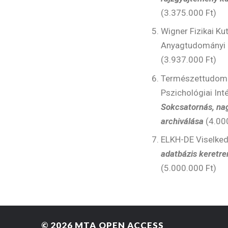
(3.375.000 Ft)
Wigner Fizikai Ku
Anyagtudományi 
(3.937.000 Ft)
Természettudomá
Pszichológiai Int
Sokcsatornás, nagy
archiválása
(4.00
ELKH-DE Viselked
adatbázis keretre
(5.000.000 Ft)
© 2026
MTA OPEN ACCESS