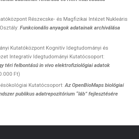
tatóközpont Részecske- és Magfizikai Intézet Nukleáris
Osztály:
Funkcionális anyagok adatainak archiválása
nyi Kutatóközpont Kognitív Idegtudományi és
ézet Integratív Idegtudományi Kutatócsoport:
 téri felbontású in vivo elektrofiziológiai adatok
0.000 Ft)
ésökológiai Kutatócsoport:
Az OpenBioMaps biológiai
ndszer publikus adatrepozitórium “láb” fejlesztésére