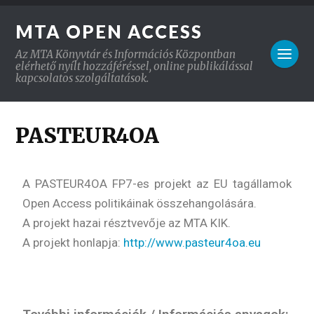
MTA OPEN ACCESS
Az MTA Könyvtár és Információs Központban
elérhető nyílt hozzáféréssel, online publikálással
kapcsolatos szolgáltatások.
PASTEUR4OA
A PASTEUR4OA FP7-es projekt az EU tagállamok
Open Access politikáinak összehangolására.
A projekt hazai résztvevője az MTA KIK.
A projekt honlapja:
http://www.pasteur4oa.eu