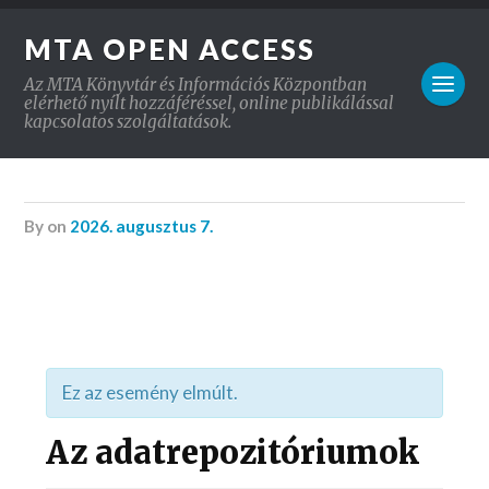
MTA OPEN ACCESS
Az MTA Könyvtár és Információs Központban
elérhető nyílt hozzáféréssel, online publikálással
kapcsolatos szolgáltatások.
by
on
2026. augusztus 7.
Ez az esemény elmúlt.
Az adatrepozitóriumok