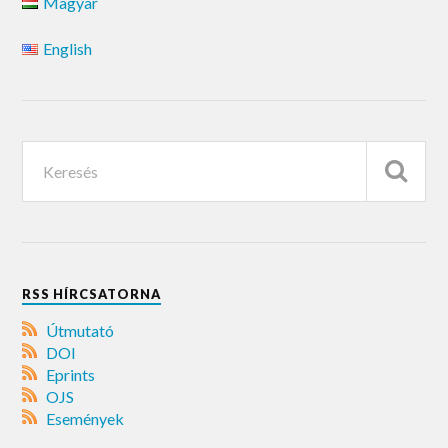
Magyar
English
RSS HÍRCSATORNA
Útmutató
DOI
Eprints
OJS
Események