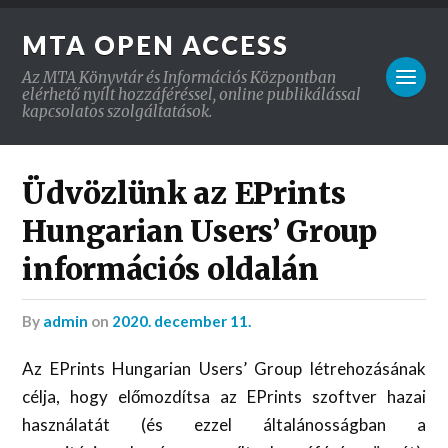
MTA OPEN ACCESS
Az MTA Könyvtár és Információs Központban
elérhető nyílt hozzáféréssel, online publikálással
kapcsolatos szolgáltatások.
Üdvözlünk az EPrints
Hungarian Users’ Group
információs oldalán
by
admin
on
2020. december 11.
Az EPrints Hungarian Users’ Group létrehozásának
célja, hogy előmozdítsa az EPrints szoftver hazai
használatát (és ezzel általánosságban a