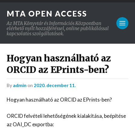
MTA OPEN ACCESS
Az MTA Könyvtár és Információs Központban
elérhető nyílt hozzáféréssel, online publikálással
kapcsolatos szolgáltatások.
Hogyan használható az
ORCID az EPrints-ben?
by
admin
on
2020. december 11.
Hogyan használható az ORCID az EPrints-ben?
ORCID felvételi lehetőségének kialakítása, beépítése
az OAI_DC exportba: